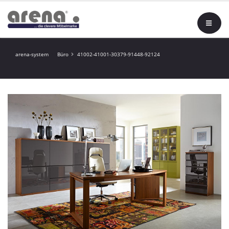
arena-system
Büro
41002-41001-30379-91448-92124