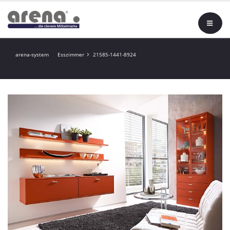
arena-system
Esszimmer
21585-1441-8924