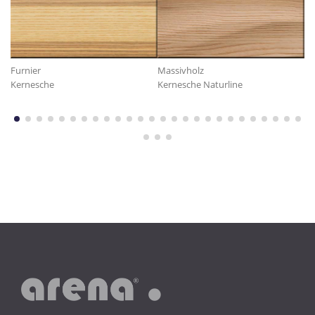
Furnier
Massivholz
Fu
Kernesche
Kernesche Naturline
Ei