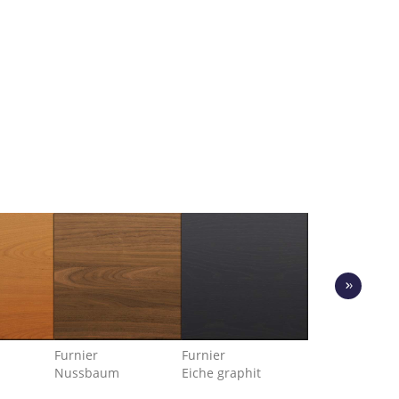
›
Furnier
Furnier
Furnier
Nussbaum
Eiche graphit
Feinschliff Bia