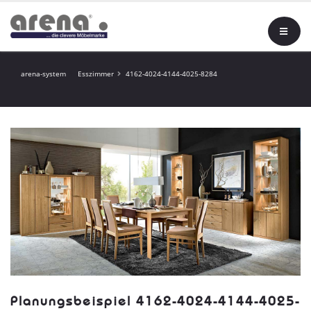
arena-system
Esszimmer
4162-4024-4144-4025-8284
Planungsbeispiel 4162-4024-4144-4025-