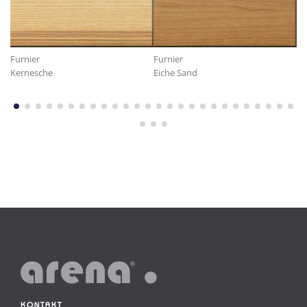
Furnier
Furnier
Fu
Kernesche
Eiche Sand
Ke
KONTAKT