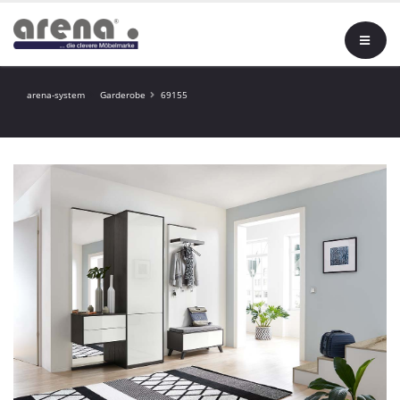
arena-system
Garderobe
69155